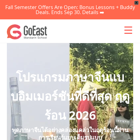
X
Fall Semester Offers Are Open: Bonus Lessons + Buddy
Deals. Ends Sep 30. Details ➡️
ข้าม
ไป
ยัง
เนื้อหา
โปรแกรมภาษาจีนแบ
บอิมเมอร์ชันที่ดีที่สุด ฤดู
ร้อน 2026
พูดภาษาจีนได้อย่างคล่องแคล่วในฤดูร้อนนี้ผ่าน
การเรียนรู้แบบเต็มรูปแบบ