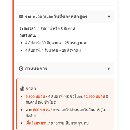
📅 ระยะเวลาและวันที่ของหลักสูตร
▼
ระยะเวลา:
4 สัปดาห์ หรือ 8 สัปดาห์
วันเริ่มต้น:
4 สัปดาห์: 30 มิถุนายน – 25 กรกฎาคม
4 สัปดาห์: 4 สิงหาคม – 29 สิงหาคม
🕒 กำหนดการ
▼
12 ชั่วโมง/สัปดาห์ (3 ชั่วโมง/วัน, 4 วัน/สัปดาห์)
ตัวเลือก
กิจกรรมวัฒนธรรมวันศุกร์
: +5 ชั่วโมง (มีค่า
💰 ราคา
ใช้จ่ายเพิ่มเติม)
6,800 หยวน
/ 4 สัปดาห์ (48 ชั่วโมง);
12,960 หยวน
8
สัปดาห์ (96 ชั่วโมง)
จาก
600 หยวน
/ การออกไปข้างนอกในวันศุกร์ (ไม่
บังคับ)
เจ็ดร้อยหยวน
/ ค่าธรรมเนียมวัสดุระดับ