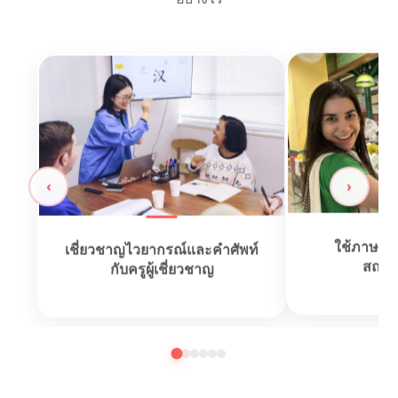
‹
›
เชี่ยวชาญไวยากรณ์และคำศัพท์
ใช้ภาษาจี
กับครูผู้เชี่ยวชาญ
สถาน