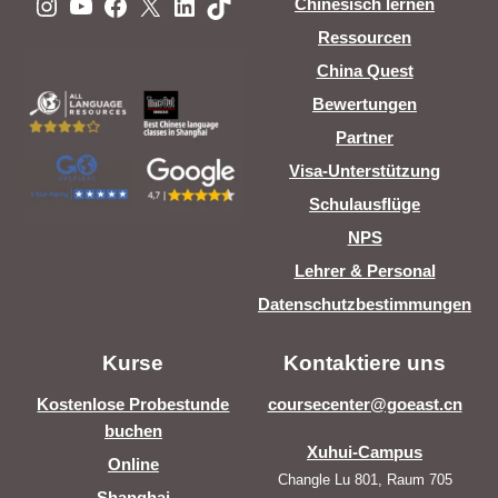
Instagram
YouTube
Facebook
X
LinkedIn
TikTok
Chinesisch lernen
Ressourcen
China Quest
Bewertungen
Partner
Visa-Unterstützung
Schulausflüge
NPS
Lehrer & Personal
Datenschutzbestimmungen
Kurse
Kontaktiere uns
Kostenlose Probestunde
coursecenter@goeast.cn
buchen
Xuhui-Campus
Online
Changle Lu 801, Raum 705
Shanghai