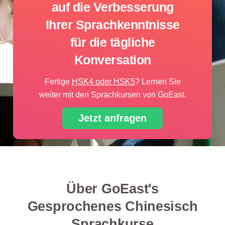
auf die Verbesserung
Ihrer Sprachkenntnisse
für die tägliche
Konversation
Fertige
HSK4 oder HSK5
? Lernen Sie
weiter mit den Sprachkursen von GoEast.
Jetzt anfragen
Über GoEast's
Gesprochenes Chinesisch
Sprachkurse