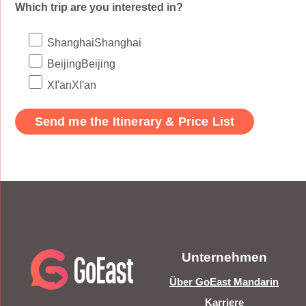
Which trip are you interested in?
Shanghai
Shanghai
Beijing
Beijing
XI'an
XI'an
Unternehmen
Über GoEast Mandarin
Karriere