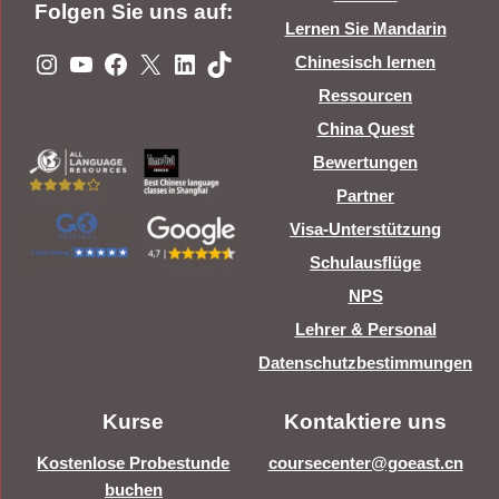
Folgen Sie uns auf:
Lernen Sie Mandarin
Instagram
YouTube
Facebook
X
LinkedIn
TikTok
Chinesisch lernen
Ressourcen
China Quest
Bewertungen
Partner
Visa-Unterstützung
Schulausflüge
NPS
Lehrer & Personal
Datenschutzbestimmungen
Kurse
Kontaktiere uns
Kostenlose Probestunde
coursecenter@goeast.cn
buchen