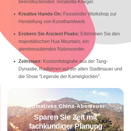
beeindruckenden Terrakotta-Krieger.
Kreative Hands-On:
Fesselnder Workshop zur
Herstellung von Kunsthandwerk.
Erobern Sie Ancient Peaks:
Erklimmen Sie den
majestätischen Hua Mountain, ein
atemberaubendes Naturwunder.
Zeitreisen:
Kostümfotografie aus der Tang-
Dynastie, Radfahren auf der alten Stadtmauer und
die Show “Legende der Kamelglocken”.
Ultimatives China-Abenteuer
Sparen Sie Zeit mit
fachkundiger Planung