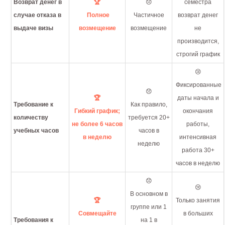
Возврат денег в
🏆
😞
семестра
случае отказа в
Полное
Частичное
возврат денег
выдаче визы
возмещение
возмещение
не
производится,
строгий график
😢
Фиксированные
😞
🏆
даты начала и
Требование к
Как правило,
Гибкий график;
окончания
количеству
требуется 20+
не более 6 часов
работы,
учебных часов
часов в
в неделю
интенсивная
неделю
работа 30+
часов в неделю
😞
😢
В основном в
🏆
Только занятия
группе или 1
Совмещайте
в больших
Требования к
на 1 в