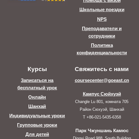
Помощь с визой
Школьные поездки
NPS
Преподаватели и
сотрудники
Политика
конфиденциальности
Курсы
Свяжитесь с нами
Записаться на
coursecenter@goeast.cn
бесплатный урок
Кампус Сюйхуэй
Онлайн
Changle Lu 801, комната 705
Шанхай
Район Сюхуэй, Шанхай
Индивидуальные уроки
T +86-021-5435-6358
Групповые уроки
Парк Чжуншань Камюс
Для детей
Dingxi Road 988, South Building