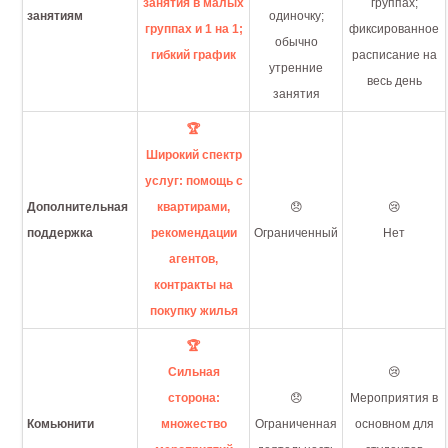
занятия в малых
группах;
занятиям
одиночку;
группах и 1 на 1;
фиксированное
обычно
гибкий график
расписание на
утренние
весь день
занятия
🏆
Широкий спектр
услуг: помощь с
Дополнительная
квартирами,
😞
😢
поддержка
рекомендации
Ограниченный
Нет
агентов,
контракты на
покупку жилья
🏆
Сильная
😢
сторона:
😞
Мероприятия в
Комьюнити
множество
Ограниченная
основном для