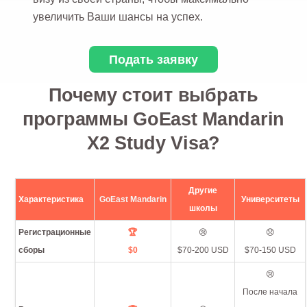
увеличить Ваши шансы на успех.
Подать заявку
Почему стоит выбрать
программы GoEast Mandarin
X2 Study Visa?
Другие
Характеристика
GoEast Mandarin
Университеты
школы
Регистрационные
🏆
😢
😞
сборы
$0
$70-200 USD
$70-150 USD
😢
После начала