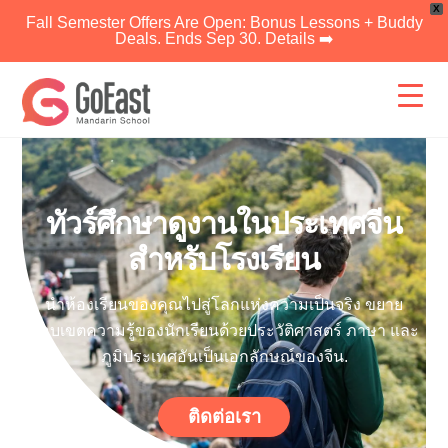
X
Fall Semester Offers Are Open: Bonus Lessons + Buddy
Deals. Ends Sep 30. Details ➡️
ข้าม
ไป
ยัง
เนื้อหา
ทัวร์ศึกษาดูงานในประเทศจีน
สำหรับโรงเรียน
นำห้องเรียนของคุณไปสู่โลกแห่งความเป็นจริง ขยาย
ขอบเขตความรู้ของนักเรียนด้วยประวัติศาสตร์ ภาษา และ
ภูมิประเทศอันเป็นเอกลักษณ์ของจีน.
ติดต่อเรา