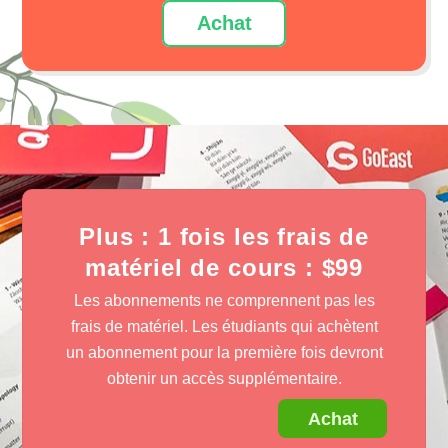
Achat
Plus : 1 fois les frais de
matériel de cours : $99
Les abonnements ne comprennent pas les
frais de matériel. Les étudiants qui achètent
un abonnement pour la première fois devront
obtenir un accès supplémentaire.
Achat