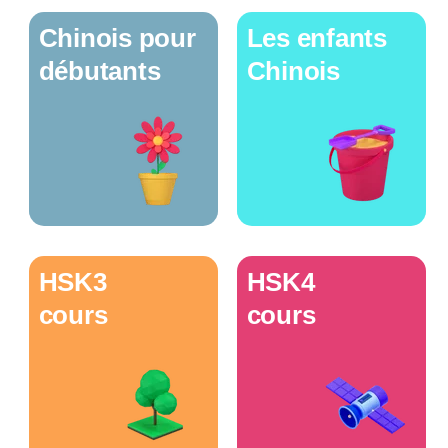
Chinois pour
Les enfants
débutants
Chinois
HSK3
HSK4
cours
cours