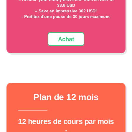
33.8 USD
– Save an impressive 302 USD!
- Profitez d'une pause de 30 jours maximum.
Achat
Plan de 12 mois
12 heures de cours par mois
: