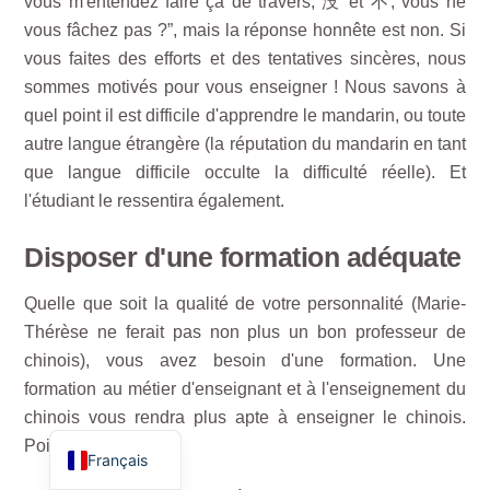
vous m'entendez faire ça de travers, 没 et 不, vous ne
vous fâchez pas ?”, mais la réponse honnête est non. Si
vous faites des efforts et des tentatives sincères, nous
sommes motivés pour vous enseigner ! Nous savons à
quel point il est difficile d'apprendre le mandarin, ou toute
autre langue étrangère (la réputation du mandarin en tant
que langue difficile occulte la difficulté réelle). Et
l'étudiant le ressentira également.
Disposer d'une formation adéquate
ไทย
Quelle que soit la qualité de votre personnalité (Marie-
Русский
Thérèse ne ferait pas non plus un bon professeur de
Deutsch
chinois), vous avez besoin d'une formation. Une
Español
formation au métier d'enseignant et à l'enseignement du
chinois vous rendra plus apte à enseigner le chinois.
English
Point à la ligne.
Français