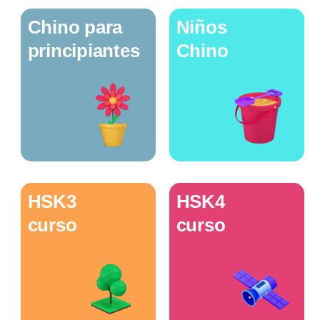
Chino para
Niños
principiantes
Chino
HSK3
HSK4
curso
curso