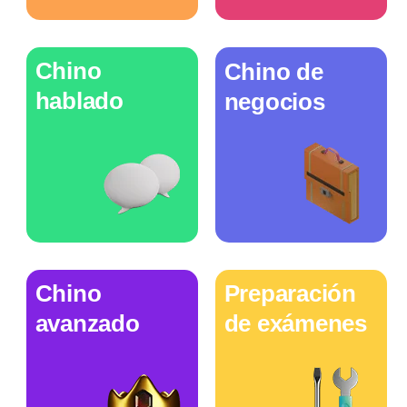
Chino
Chino de
hablado
negocios
Chino
Preparación
avanzado
de exámenes