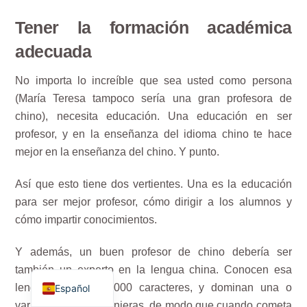
Tener la formación académica
adecuada
No importa lo increíble que sea usted como persona
(María Teresa tampoco sería una gran profesora de
chino), necesita educación. Una educación en ser
profesor, y en la enseñanza del idioma chino te hace
mejor en la enseñanza del chino. Y punto.
ไทย
Así que esto tiene dos vertientes. Una es la educación
Français
para ser mejor profesor, cómo dirigir a los alumnos y
cómo impartir conocimientos.
Русский
Deutsch
Y además, un buen profesor de chino debería ser
English
también un experto en la lengua china. Conocen esa
lengua y unos 10.000 caracteres, y dominan una o
Español
varias lenguas extranjeras, de modo que cuando cometa