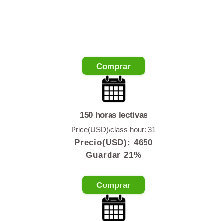
Price(USD)/class hour: 34
Precio(USD):
3400
Guardar 13%
🌟(¡el más popular!)
Comprar
150 horas lectivas
Price(USD)/class hour: 31
Precio(USD):
4650
Guardar 21%
Comprar