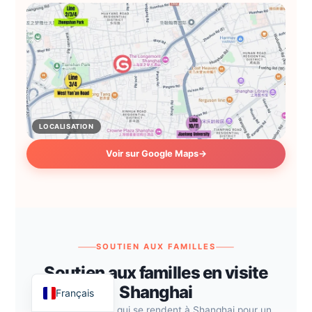
LOCALISATION
Voir sur Google Maps
→
ไทย
Русский
Deutsch
Español
SOUTIEN AUX FAMILLES
Soutien aux familles en visite
English
Shanghai
Français
Pour les familles qui se rendent à Shanghai pour un