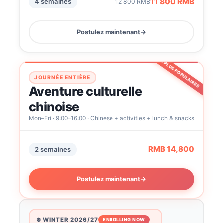
11 800 RMB
4 semaines
12 800 RMB
Postulez maintenant
→
LES PLUS POPULAIRES
JOURNÉE ENTIÈRE
Aventure culturelle
chinoise
Mon–Fri · 9:00–16:00 · Chinese + activities + lunch & snacks
RMB 14,800
2 semaines
Postulez maintenant
→
❄️ WINTER 2026/27
ENROLLING NOW