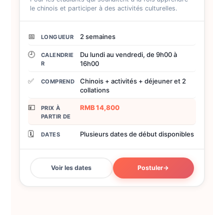
le chinois et participer à des activités culturelles.
📅
2 semaines
LONGUEUR
🕘
Du lundi au vendredi, de 9h00 à
CALENDRIE
16h00
R
✅
Chinois + activités + déjeuner et 2
COMPREND
collations
💴
RMB 14,800
PRIX À
PARTIR DE
🗓️
Plusieurs dates de début disponibles
DATES
Voir les dates
Postuler
→