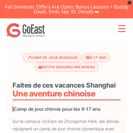
X
Fall Semester Offers Are Open: Bonus Lessons + Buddy
Deals. Ends Sep 30. Details ➡️
Skip
to
content
📍
🎒
CAMP DE JOUR SHANGHAI
9-17 ANS
👥
PETITS GROUPES PAR NIVEAU
Faites de ces vacances Shanghai
Une aventure chinoise
Camp de jour chinois pour les 9-17 ans
Sur le campus GoEast de Zhongshan Park, les élèves
rejoignent un camp de jour chinois dynamique avec