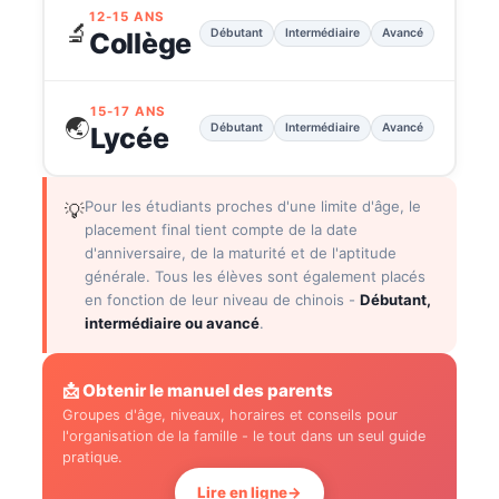
12-15 ANS
🔬
Débutant
Intermédiaire
Avancé
Collège
15-17 ANS
🌏
Débutant
Intermédiaire
Avancé
Lycée
Pour les étudiants proches d'une limite d'âge, le
💡
placement final tient compte de la date
d'anniversaire, de la maturité et de l'aptitude
générale. Tous les élèves sont également placés
en fonction de leur niveau de chinois -
Débutant,
intermédiaire ou avancé
.
📩 Obtenir le manuel des parents
Groupes d'âge, niveaux, horaires et conseils pour
l'organisation de la famille - le tout dans un seul guide
pratique.
Lire en ligne
→