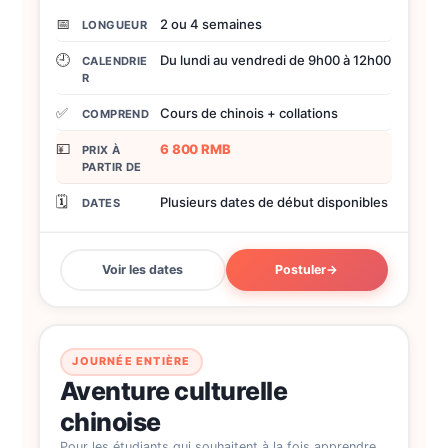
📅
2 ou 4 semaines
LONGUEUR
🕘
Du lundi au vendredi de 9h00 à 12h00
CALENDRIE
R
✅
Cours de chinois + collations
COMPREND
💴
6 800 RMB
PRIX À
PARTIR DE
🗓️
Plusieurs dates de début disponibles
DATES
Voir les dates
Postuler
→
JOURNÉE ENTIÈRE
Aventure culturelle
chinoise
Pour les étudiants qui souhaitent à la fois apprendre