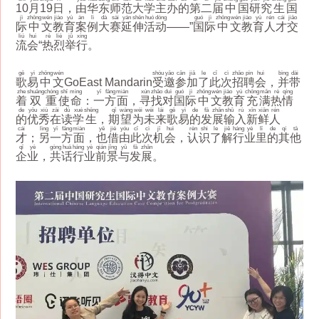
10
月
19
日
，
由
华
东
师
范
大
学
主
办
的
第
二
届
中
国
研
究
生
国
jì
zhōng
wén
jiào
yù
àn
lì
dà
sài
yán
shēn
huó
dòng
guó
jì
zhōng
wén
jiào
yù
rén
cái
jiāo
际
中
文
教
育
案
例
大
赛
延
伸
活
动
——”
国
际
中
文
教
育
人
才
交
liú
huì
rè
liè
jǔ
xíng
流
会
“
热
烈
举
行
。
gē
yì
zhōng
wén
shòu
yāo
cān
jiā
le
cǐ
cì
zhāo
pìn
huì
bìng
dài
歌
易
中
文
GoEast Mandarin
受
邀
参
加
了
此
次
招
聘
会
，
并
带
zhe
shuāng
chóng
shǐ
mìng
yī
fāng
miàn
xún
zhǎo
duì
guó
jì
zhōng
wén
jiào
yù
chōng
mǎn
rè
qíng
着
双
重
使
命
：
一
方
面
，
寻
找
对
国
际
中
文
教
育
充
满
热
情
de
yōu
xiù
zài
dú
xué
shēng
qī
wàng
wèi
wèi
lái
gē
yì
de
fā
zhǎn
shū
rù
xīn
xiān
rén
的
优
秀
在
读
学
生
，
期
望
为
未
来
歌
易
的
发
展
输
入
新
鲜
人
cái
lìng
yī
fāng
miàn
yě
jiè
yóu
cǐ
cì
jī
huì
rèn
shi
le
jiě
háng
yè
lǐ
de
qí
tā
才
；
另
一
方
面
，
也
借
由
此
次
机
会
，
认
识
了
解
行
业
里
的
其
他
qǐ
yè
gòng
huà
háng
yè
qián
jǐng
yǔ
fā
zhǎn
企
业
，
共
话
行
业
前
景
与
发
展
。