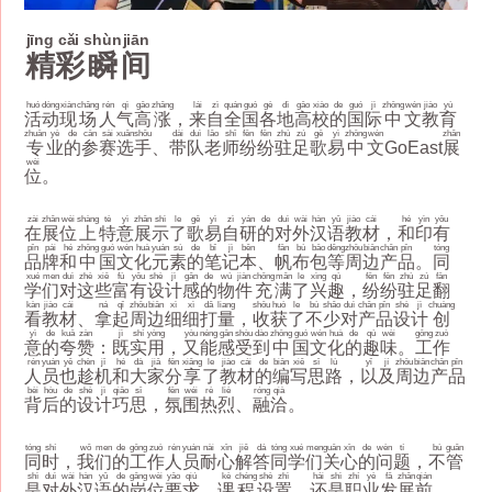
jīng
cǎi
shùn
jiān
精
彩
瞬
间
huó
dòng
xiàn
chǎng
rén
qì
gāo
zhǎng
lái
zì
quán
guó
gè
dì
gāo
xiào
de
guó
jì
zhōng
wén
jiào
yù
活
动
现
场
人
气
高
涨
，
来
自
全
国
各
地
高
校
的
国
际
中
文
教
育
zhuān
yè
de
cān
sài
xuǎn
shǒu
dài
duì
lǎo
shī
fēn
fēn
zhù
zú
gē
yì
zhōng
wén
zhǎn
专
业
的
参
赛
选
手
、
带
队
老
师
纷
纷
驻
足
歌
易
中
文
GoEast
展
wèi
位
。
zài
zhǎn
wèi
shàng
tè
yì
zhǎn
shì
le
gē
yì
zì
yán
de
duì
wài
hàn
yǔ
jiào
cái
hé
yìn
yǒu
在
展
位
上
特
意
展
示
了
歌
易
自
研
的
对
外
汉
语
教
材
，
和
印
有
pǐn
pái
hé
zhōng
guó
wén
huà
yuán
sù
de
bǐ
jì
běn
fān
bù
bāo
děng
zhōu
biān
chǎn
pǐn
tóng
品
牌
和
中
国
文
化
元
素
的
笔
记
本
、
帆
布
包
等
周
边
产
品
。
同
xué
men
duì
zhè
xiē
fù
yǒu
shè
jì
gǎn
de
wù
jiàn
chōng
mǎn
le
xìng
qù
fēn
fēn
zhù
zú
fān
学
们
对
这
些
富
有
设
计
感
的
物
件
充
满
了
兴
趣
，
纷
纷
驻
足
翻
kàn
jiào
cái
ná
qǐ
zhōu
biān
xì
xì
dǎ
liang
shōu
huò
le
bù
shǎo
duì
chǎn
pǐn
shè
jì
chuàng
看
教
材
、
拿
起
周
边
细
细
打
量
，
收
获
了
不
少
对
产
品
设
计
创
yì
de
kuā
zàn
jì
shí
yòng
yòu
néng
gǎn
shòu
dào
zhōng
guó
wén
huà
de
qù
wèi
gōng
zuò
意
的
夸
赞
：
既
实
用
，
又
能
感
受
到
中
国
文
化
的
趣
味
。
工
作
rén
yuán
yě
chèn
jī
hé
dà
jiā
fēn
xiǎng
le
jiào
cái
de
biān
xiě
sī
lù
yǐ
jí
zhōu
biān
chǎn
pǐn
人
员
也
趁
机
和
大
家
分
享
了
教
材
的
编
写
思
路
，
以
及
周
边
产
品
bèi
hòu
de
shè
jì
qiǎo
sī
fēn
wéi
rè
liè
róng
qià
背
后
的
设
计
巧
思
，
氛
围
热
烈
、
融
洽
。
tóng
shí
wǒ
men
de
gōng
zuò
rén
yuán
nài
xīn
jiě
dá
tóng
xué
men
guān
xīn
de
wèn
tí
bù
guǎn
同
时
，
我
们
的
工
作
人
员
耐
心
解
答
同
学
们
关
心
的
问
题
，
不
管
shì
duì
wài
hàn
yǔ
de
gǎng
wèi
yāo
qiú
kè
chéng
shè
zhì
hái
shì
zhí
yè
fā
zhǎn
qián
是
对
外
汉
语
的
岗
位
要
求
、
课
程
设
置
，
还
是
职
业
发
展
前