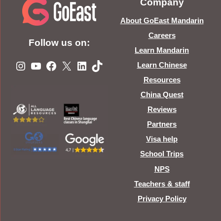
Company
About GoEast Mandarin
Careers
Follow us on:
Learn Mandarin
Instagram
YouTube
Facebook
X
LinkedIn
TikTok
Learn Chinese
Resources
China Quest
Reviews
Partners
Visa help
School Trips
NPS
Teachers & staff
Privacy Policy