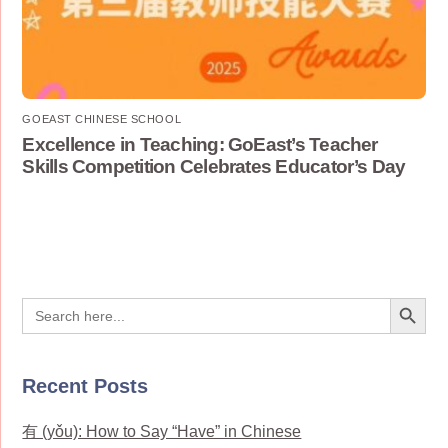
GOEAST CHINESE SCHOOL
Excellence in Teaching: GoEast’s Teacher
Skills Competition Celebrates Educator’s Day
Search Button
Search
for:
Recent Posts
有 (yǒu): How to Say “Have” in Chinese