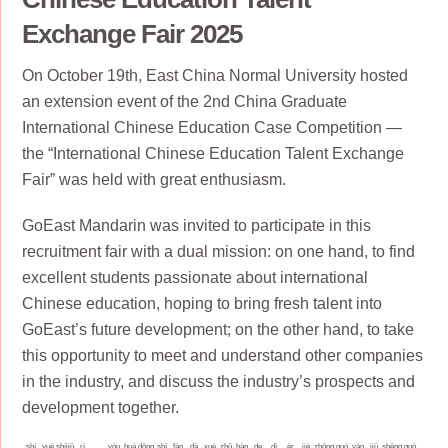
Exchange Fair 2025
On October 19th, East China Normal University hosted
an extension event of the 2nd China Graduate
International Chinese Education Case Competition —
the “International Chinese Education Talent Exchange
Fair” was held with great enthusiasm.
GoEast Mandarin was invited to participate in this
recruitment fair with a dual mission: on one hand, to find
excellent students passionate about international
Chinese education, hoping to bring fresh talent into
GoEast’s future development; on the other hand, to take
this opportunity to meet and understand other companies
in the industry, and discuss the industry’s prospects and
development together.
shí
yuè
shíjiǔ
rì
yóu
huá
dōng
shī
fàn
dà
xué
zhǔ
bàn
de
dì
èr
jiè
zhōng
guó
yán
jiū
shēng
guó