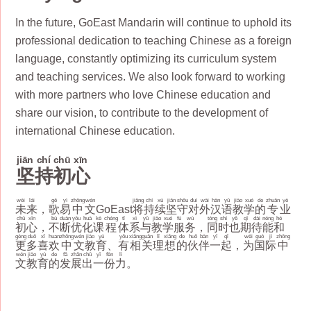
In the future, GoEast Mandarin will continue to uphold its
professional dedication to teaching Chinese as a foreign
language, constantly optimizing its curriculum system
and teaching services. We also look forward to working
with more partners who love Chinese education and
share our vision, to contribute to the development of
international Chinese education.
jiān
chí
chū
xīn
坚
持
初
心
wèi
lái
gē
yì
zhōng
wén
jiāng
chí
xù
jiān
shǒu
duì
wài
hàn
yǔ
jiào
xué
de
zhuān
yè
未
来
，
歌
易
中
文
GoEast
将
持
续
坚
守
对
外
汉
语
教
学
的
专
业
chū
xīn
bù
duàn
yōu
huà
kè
chéng
tǐ
xì
yǔ
jiào
xué
fú
wù
tóng
shí
yě
qī
dài
néng
hé
初
心
，
不
断
优
化
课
程
体
系
与
教
学
服
务
，
同
时
也
期
待
能
和
gèng
duō
xǐ
huan
zhōng
wén
jiào
yù
yǒu
xiāng
guān
lǐ
xiǎng
de
huǒ
bàn
yī
qǐ
wèi
guó
jì
zhōng
更
多
喜
欢
中
文
教
育
、
有
相
关
理
想
的
伙
伴
一
起
，
为
国
际
中
wén
jiào
yù
de
fā
zhǎn
chū
yī
fèn
lì
文
教
育
的
发
展
出
一
份
力
。
Job Opportunities