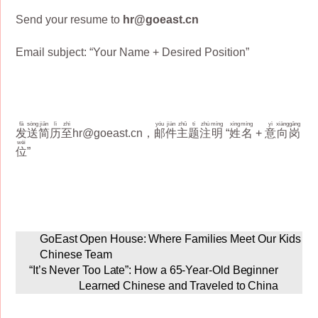
Send your resume to
hr@goeast.cn
Email subject: “Your Name + Desired Position”
gōng
zuò
jī
huì
工
作
机
会
fā
sòng
jiǎn
lì
zhì
yóu
jiàn
zhǔ
tí
zhù
míng
xìng
míng
yì
xiàng
gǎng
发
送
简
历
至
hr@goeast.cn，
邮
件
主
题
注
明
“
姓
名
+
意
向
岗
wèi
位
”
GoEast Open House: Where Families Meet Our Kids
Chinese Team
“It’s Never Too Late”: How a 65-Year-Old Beginner
Learned Chinese and Traveled to China