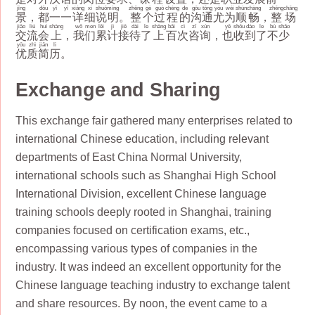
jǐng
dōu
yī
yī
xiáng
xì
shuō
míng
zhěng
gè
guò
chéng
de
gōu
tōng
yóu
wéi
shùn
chàng
zhěng
chǎng
景
，
都
一
一
详
细
说
明
。
整
个
过
程
的
沟
通
尤
为
顺
畅
，
整
场
jiāo
liú
huì
shàng
wǒ
men
lěi
jì
jiē
dài
le
shàng
bǎi
cì
zī
xún
yě
shōu
dào
le
bù
shǎo
交
流
会
上
，
我
们
累
计
接
待
了
上
百
次
咨
询
，
也
收
到
了
不
少
yōu
zhì
jiǎn
lì
优
质
简
历
。
Exchange and Sharing
This exchange fair gathered many enterprises related to
international Chinese education, including relevant
departments of East China Normal University,
international schools such as Shanghai High School
International Division, excellent Chinese language
training schools deeply rooted in Shanghai, training
companies focused on certification exams, etc.,
encompassing various types of companies in the
industry. It was indeed an excellent opportunity for the
Chinese language teaching industry to exchange talent
and share resources. By noon, the event came to a