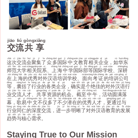
jiāo
liú
gòng
xiǎng
交
流
共
享
zhè
cì
jiāo
liú
huì
jù
jí
le
zhòng
duō
guó
jì
zhōng
wén
jiào
yù
xiāng
guān
qǐ
yè
rú
huá
dōng
这
次
交
流
会
聚
集
了
众
多
国
际
中
文
教
育
相
关
企
业
，
如
华
东
shī
fàn
dà
xué
xiāng
guān
yuàn
xì
shàng
hǎi
zhōng
xué
guó
jì
bù
děng
guó
jì
xué
xiào
shēn
gēng
师
范
大
学
相
关
院
系
、
上
海
中
学
国
际
部
等
国
际
学
校
、
深
耕
zài
shàng
hǎi
de
yōu
xiù
duì
wài
hàn
yǔ
péi
xùn
xué
xiào
miàn
xiàng
kǎo
zhèng
de
péi
xùn
gōng
sī
在
上
海
的
优
秀
对
外
汉
语
培
训
学
校
、
面
向
考
证
的
培
训
公
司
děng
náng
kuò
le
háng
yè
de
gè
lèi
qǐ
yè
què
shí
shì
gè
jué
jiā
de
duì
wài
hàn
yǔ
háng
等
，
囊
括
了
行
业
的
各
类
企
业
，
确
实
是
个
绝
佳
的
对
外
汉
语
行
yè
jiāo
liú
rén
cái
gòng
xiǎng
zī
yuán
de
jī
huì
jié
zhì
zhōng
wǔ
huó
dòng
yuán
mǎn
luò
业
交
流
人
才
、
共
享
资
源
的
机
会
。
截
至
中
午
，
活
动
圆
满
落
mù
gē
yì
zhōng
wén
bù
jǐn
duō
le
bù
shǎo
qián
zài
de
yōu
xiù
rén
cái
gèng
tōng
guò
yǔ
幕
，
歌
易
中
文
不
仅
多
了
不
少
潜
在
的
优
秀
人
才
，
更
通
过
与
háng
yè
tóng
rén
de
shēn
dù
jiāo
liú
jìn
yī
bù
míng
xī
le
duì
wài
hàn
yǔ
jiào
yù
de
fā
zhǎn
行
业
同
仁
的
深
度
交
流
，
进
一
步
明
晰
了
对
外
汉
语
教
育
的
发
展
qū
shì
yǔ
hé
xīn
xū
qiú
趋
势
与
核
心
需
求
。
Staying True to Our Mission